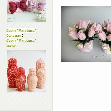
Свеча "Матрёшка"
:
большая
Свеча "Матрёшка"
малая
: