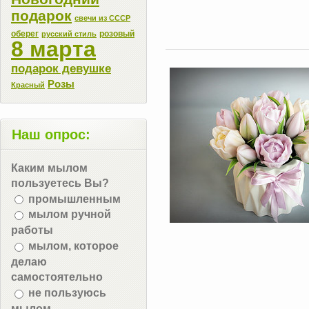
подарок
свечи из СССР
оберег
розовый
русский стиль
8 марта
подарок девушке
Розы
Красный
Наш опрос:
Каким мылом
пользуетесь Вы?
промышленным
мылом ручной
работы
мылом, которое
делаю
самостоятельно
не пользуюсь
мылом