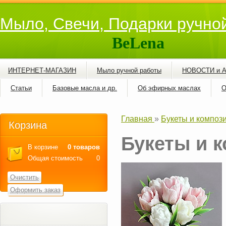
Мыло, Свечи, Подарки ручно
BeLena
ИНТЕРНЕТ-МАГАЗИН
Мыло ручной работы
НОВОСТИ и 
Статьи
Базовые масла и др.
Об эфирных маслах
О
Главная
»
Букеты и композ
Корзина
Букеты и 
В корзине
0 товаров
Общая стоимость
0
Очистить
Оформить заказ