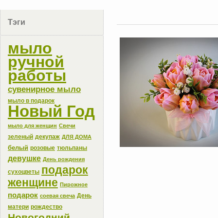
Тэги
мыло
ручной
работы
сувенирное мыло
мыло в подарок
Новый Год
мыло для женщин
Свечи
зеленый
декупаж
ДЛЯ ДОМА
белый
розовые
тюльпаны
девушке
День рождения
подарок
сухоцветы
женщине
Пирожное
подарок
День
соевая свеча
матери
рождество
Новогодний