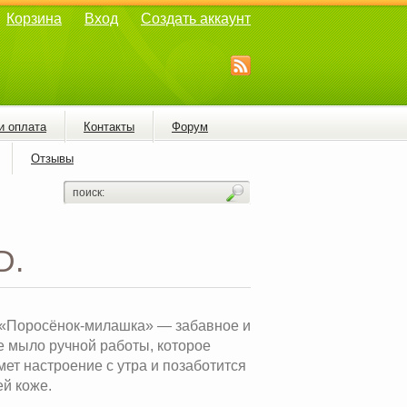
Корзина
Вход
Создать аккаунт
и оплата
Контакты
Форум
Отзывы
D.
«Поросёнок-милашка» — забавное и
е мыло ручной работы, которое
ет настроение с утра и позаботится
й коже.