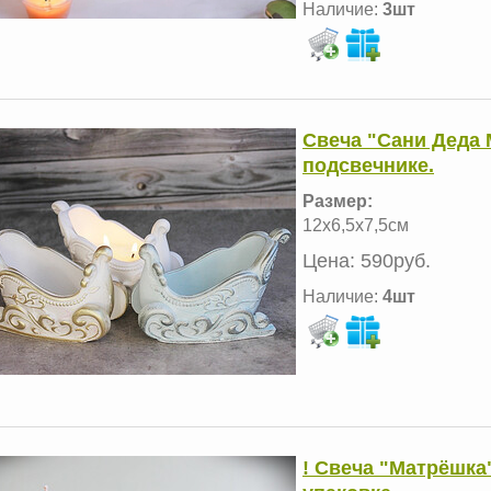
Наличие:
3шт
Свеча "Сани Деда 
подсвечнике.
Размер:
12х6,5х7,5см
Цена:
590руб.
Наличие:
4шт
! Свеча "Матрёшка