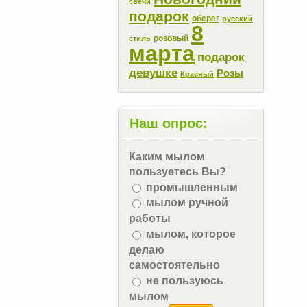
свечи
подарок
оберег
русский
8
розовый
стиль
марта
подарок
девушке
Розы
Красный
Наш опрос:
Каким мылом
пользуетесь Вы?
промышленным
мылом ручной
работы
мылом, которое
делаю
самостоятельно
не пользуюсь
мылом