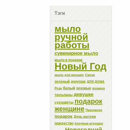
Тэги
мыло
ручной
работы
сувенирное мыло
мыло в подарок
Новый Год
мыло для женщин
Свечи
зеленый
декупаж
ДЛЯ ДОМА
белый
розовые
Роза
вощина
девушке
тюльпаны
подарок
сухоцветы
женщине
Пирожное
подарок
День матери
рождество
ёлочные игрушки
Новогодний