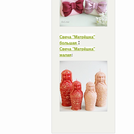
Свеча "Матрёшка"
:
большая
Свеча "Матрёшка"
малая
: