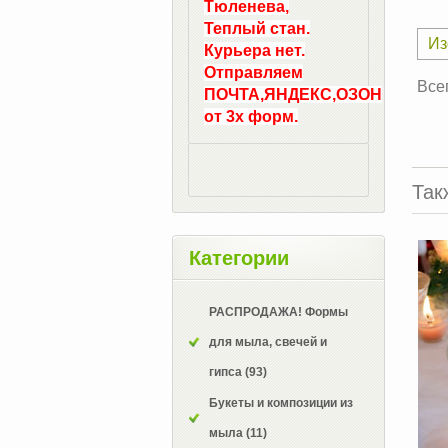
Тюленева,
Теплый стан.
Из
Курьера нет.
Отправляем
Все
ПОЧТА,ЯНДЕКС,ОЗОН
от 3х форм.
Так
Категории
РАСПРОДАЖА! Формы
для мыла, свечей и
гипса
(93)
Букеты и композиции из
мыла
(11)