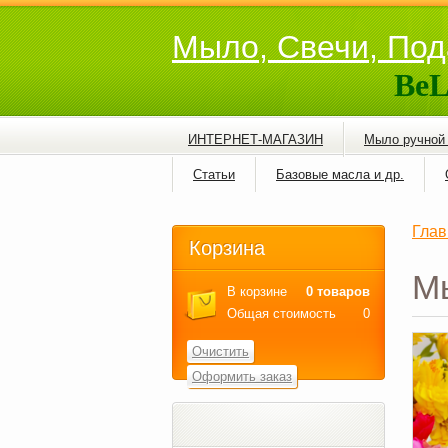
Мыло, Свечи, Под
BeL
ИНТЕРНЕТ-МАГАЗИН
Мыло ручной
Статьи
Базовые масла и др.
Глав
Корзина
М
В корзине
0 товаров
Общая стоимость
0
Очистить
Оформить заказ