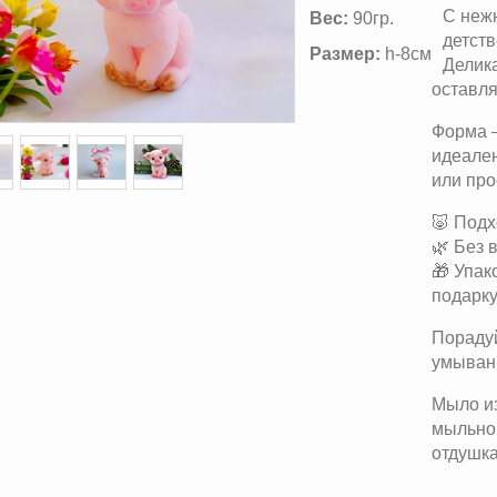
С неж
Вес:
90гр.
детств
Размер:
h-8см
Делик
оставля
Форма —
идеален
или про
🐷 Подх
🌿 Без 
🎁 Упак
подарку
Порадуй
умыван
Мыло из
мыльной
отдушка