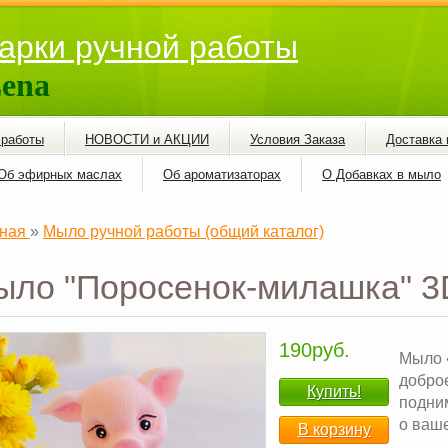
арки ручной работы
ena
 работы
НОВОСТИ и АКЦИИ
Условия Заказа
Доставка 
Об эфирных маслах
Об ароматизаторах
О Добавках в мыло
ная
»
Мыло ручной работы (общий каталог)
ыло "Поросенок-милашка" 3
190руб.
Мыло 
добро
Купить!
подним
о ваше
В корзину