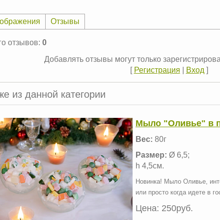
ображения
Отзывы
го отзывов
:
0
Добавлять отзывы могут только зарегистриров
[
Регистрация
|
Вход
]
же из данной категории
Мыло "Оливье" в п
Вес:
80г
Размер:
Ø 6,5;
h 4,5см.
Новинка! Мыло Оливье, инт
или просто когда идете в го
Цена:
250руб.