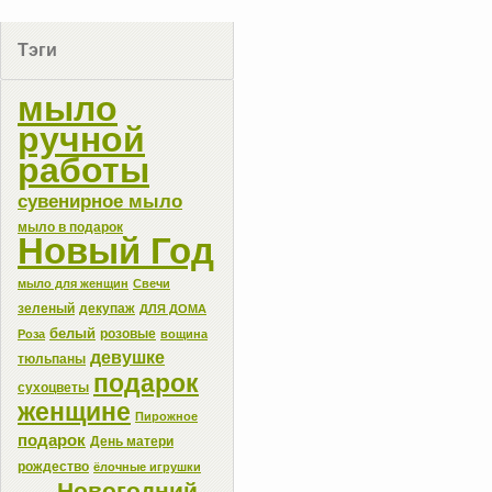
Тэги
мыло
ручной
работы
сувенирное мыло
мыло в подарок
Новый Год
мыло для женщин
Свечи
зеленый
декупаж
ДЛЯ ДОМА
белый
розовые
Роза
вощина
девушке
тюльпаны
подарок
сухоцветы
женщине
Пирожное
подарок
День матери
рождество
ёлочные игрушки
Новогодний