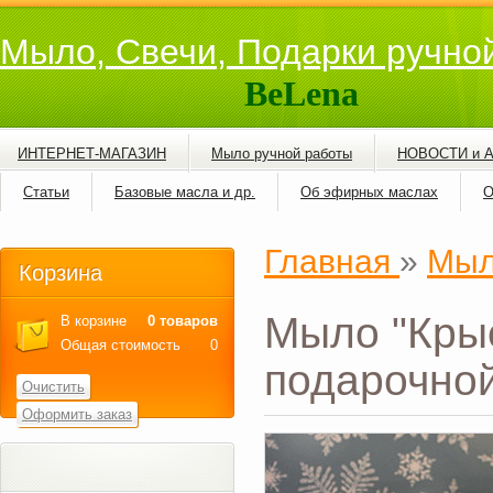
Мыло, Свечи, Подарки ручно
BeLena
ИНТЕРНЕТ-МАГАЗИН
Мыло ручной работы
НОВОСТИ и 
Статьи
Базовые масла и др.
Об эфирных маслах
О
Главная
»
Мыл
Корзина
Мыло "Крыс
В корзине
0 товаров
Общая стоимость
0
подарочной
Очистить
Оформить заказ