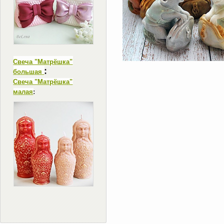
Свеча "Матрёшка"
:
большая
Свеча "Матрёшка"
малая
: