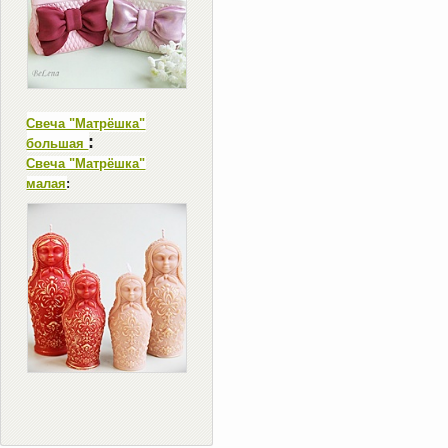
Свеча "Матрёшка"
:
большая
Свеча "Матрёшка"
малая
: