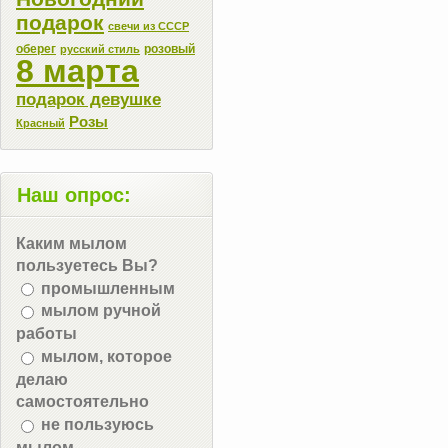
подарок
свечи из СССР
оберег
розовый
русский стиль
8 марта
подарок девушке
Розы
Красный
Наш опрос:
Каким мылом
пользуетесь Вы?
промышленным
мылом ручной
работы
мылом, которое
делаю
самостоятельно
не пользуюсь
мылом