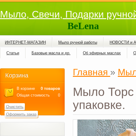
Мыло, Свечи, Подарки ручно
BeLena
ИНТЕРНЕТ-МАГАЗИН
Мыло ручной работы
НОВОСТИ и 
Статьи
Базовые масла и др.
Об эфирных маслах
О
Главная
»
Мыл
Корзина
Мыло Торс 
В корзине
0 товаров
Общая стоимость
0
упаковке.
Очистить
Оформить заказ