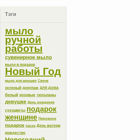
Тэги
мыло
ручной
работы
сувенирное мыло
мыло в подарок
Новый Год
мыло для женщин
Свечи
зеленый
декупаж
ДЛЯ ДОМА
белый
розовые
тюльпаны
девушке
День рождения
подарок
сухоцветы
женщине
Пирожное
подарок
День матери
пасха
рождество
Новогодний