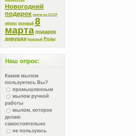
Новогодний
подарок
свечи из СССР
8
оберег
розовый
марта
подарок
девушке
Розы
Красный
Наш опрос:
Каким мылом
пользуетесь Вы?
промышленным
мылом ручной
работы
мылом, которое
делаю
самостоятельно
не пользуюсь