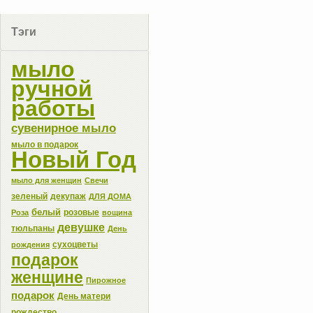
Тэги
мыло
ручной
работы
сувенирное мыло
мыло в подарок
Новый Год
мыло для женщин
Свечи
зеленый
декупаж
ДЛЯ ДОМА
белый
розовые
Роза
вощина
девушке
тюльпаны
День
сухоцветы
рождения
подарок
женщине
Пирожное
подарок
День матери
рождество