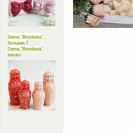
Свеча "Матрёшка"
:
большая
Свеча "Матрёшка"
малая
: