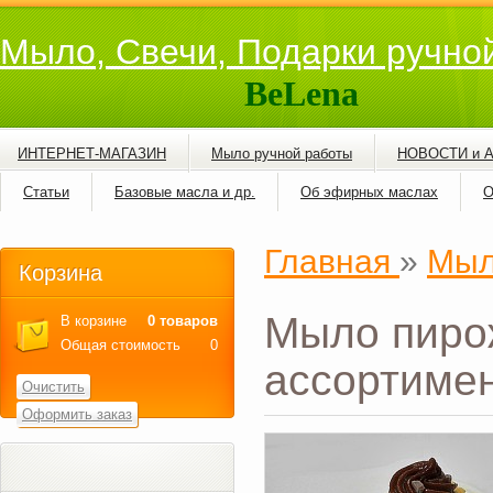
Мыло, Свечи, Подарки ручно
BeLena
ИНТЕРНЕТ-МАГАЗИН
Мыло ручной работы
НОВОСТИ и 
Статьи
Базовые масла и др.
Об эфирных маслах
О
Главная
»
Мыл
Корзина
Мыло пирож
В корзине
0 товаров
Общая стоимость
0
ассортимен
Очистить
Оформить заказ