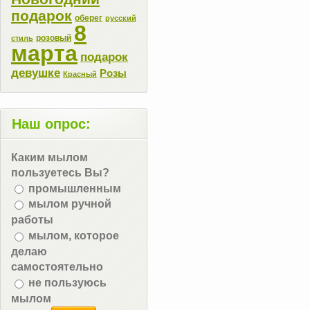
подарок
оберег
русский
8
розовый
стиль
марта
подарок
девушке
Розы
Красный
Наш опрос:
Каким мылом
пользуетесь Вы?
промышленным
мылом ручной
работы
мылом, которое
делаю
самостоятельно
не пользуюсь
мылом