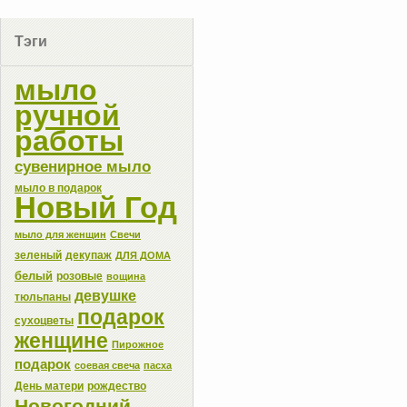
Тэги
мыло
ручной
работы
сувенирное мыло
мыло в подарок
Новый Год
мыло для женщин
Свечи
зеленый
декупаж
ДЛЯ ДОМА
белый
розовые
вощина
девушке
тюльпаны
подарок
сухоцветы
женщине
Пирожное
подарок
соевая свеча
пасха
День матери
рождество
Новогодний