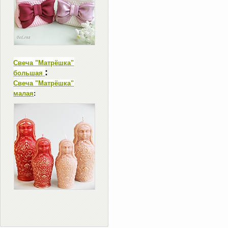
Свеча "Матрёшка"
:
большая
Свеча "Матрёшка"
малая
: