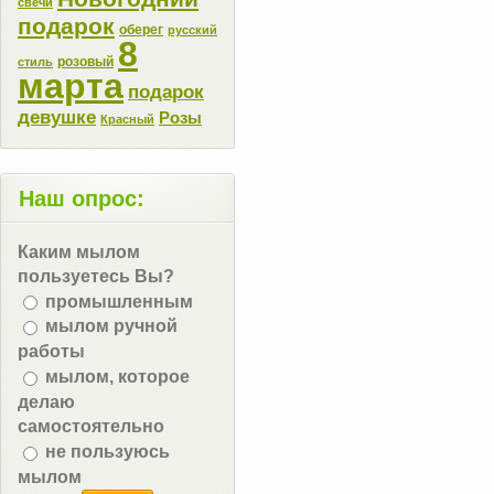
свечи
подарок
оберег
русский
8
розовый
стиль
марта
подарок
девушке
Розы
Красный
Наш опрос:
Каким мылом
пользуетесь Вы?
промышленным
мылом ручной
работы
мылом, которое
делаю
самостоятельно
не пользуюсь
мылом