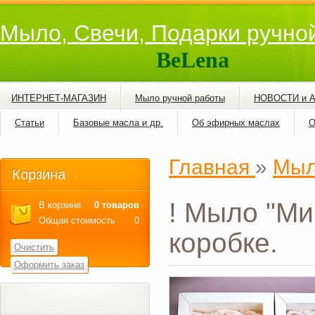
Мыло, Свечи, Подарки ручно
BeLena
ИНТЕРНЕТ-МАГАЗИН
Мыло ручной работы
НОВОСТИ и 
Статьи
Базовые масла и др.
Об эфирных маслах
О
Главная
»
Мыл
Корзина
! Мыло "Ми
В корзине
0 товаров
Общая стоимость
0
коробке.
Очистить
Оформить заказ