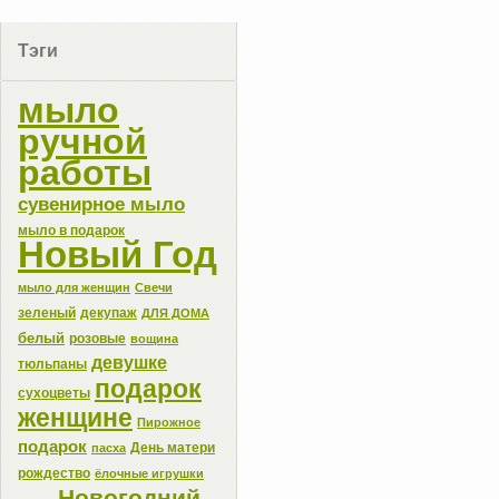
Тэги
мыло
ручной
работы
сувенирное мыло
мыло в подарок
Новый Год
мыло для женщин
Свечи
зеленый
декупаж
ДЛЯ ДОМА
белый
розовые
вощина
девушке
тюльпаны
подарок
сухоцветы
женщине
Пирожное
подарок
День матери
пасха
рождество
ёлочные игрушки
Новогодний