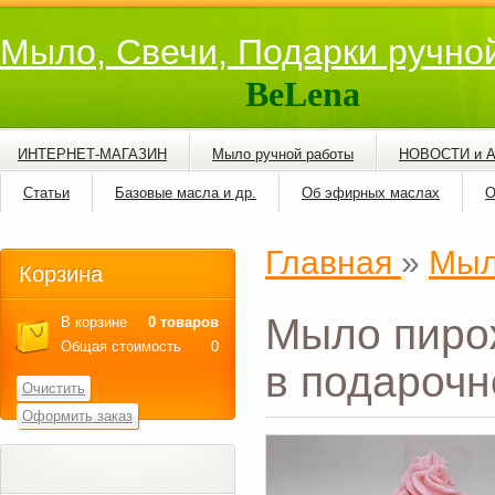
Мыло, Свечи, Подарки ручно
BeLena
ИНТЕРНЕТ-МАГАЗИН
Мыло ручной работы
НОВОСТИ и 
Статьи
Базовые масла и др.
Об эфирных маслах
О
Главная
»
Мыл
Корзина
Мыло пиро
В корзине
0 товаров
Общая стоимость
0
в подарочн
Очистить
Оформить заказ