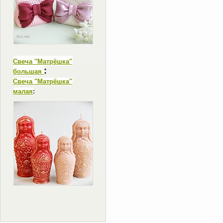
Свеча "Матрёшка"
:
большая
Свеча "Матрёшка"
малая
: