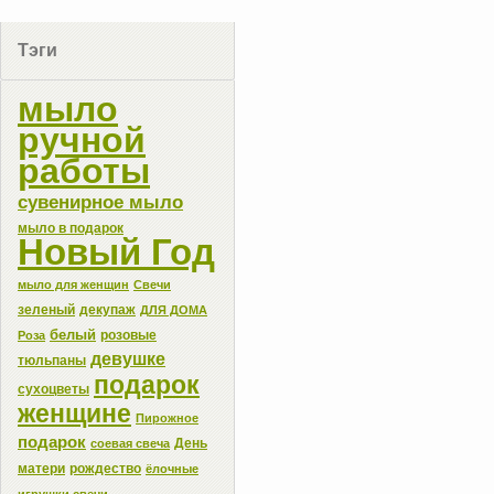
Тэги
мыло
ручной
работы
сувенирное мыло
мыло в подарок
Новый Год
мыло для женщин
Свечи
зеленый
декупаж
ДЛЯ ДОМА
белый
розовые
Роза
девушке
тюльпаны
подарок
сухоцветы
женщине
Пирожное
подарок
День
соевая свеча
матери
рождество
ёлочные
игрушки свечи