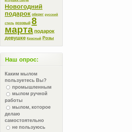
Новогодний
подарок
оберег
русский
8
розовый
стиль
марта
подарок
девушке
Розы
Красный
Наш опрос:
Каким мылом
пользуетесь Вы?
промышленным
мылом ручной
работы
мылом, которое
делаю
самостоятельно
не пользуюсь