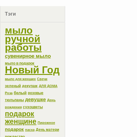
Тэги
мыло
ручной
работы
сувенирное мыло
мыло в подарок
Новый Год
мыло для женщин
Свечи
зеленый
декупаж
ДЛЯ ДОМА
белый
розовые
Роза
девушке
тюльпаны
День
сухоцветы
рождения
подарок
женщине
Пирожное
подарок
День матери
пасха
рождество