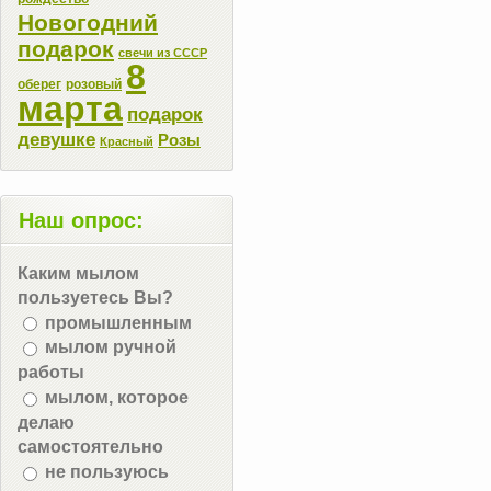
Новогодний
подарок
свечи из СССР
8
оберег
розовый
марта
подарок
девушке
Розы
Красный
Наш опрос:
Каким мылом
пользуетесь Вы?
промышленным
мылом ручной
работы
мылом, которое
делаю
самостоятельно
не пользуюсь