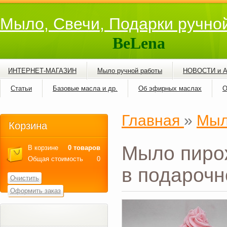
Мыло, Свечи, Подарки ручно
BeLena
ИНТЕРНЕТ-МАГАЗИН
Мыло ручной работы
НОВОСТИ и 
Статьи
Базовые масла и др.
Об эфирных маслах
О
Главная
»
Мыл
Корзина
Мыло пиро
В корзине
0 товаров
Общая стоимость
0
в подарочн
Очистить
Оформить заказ