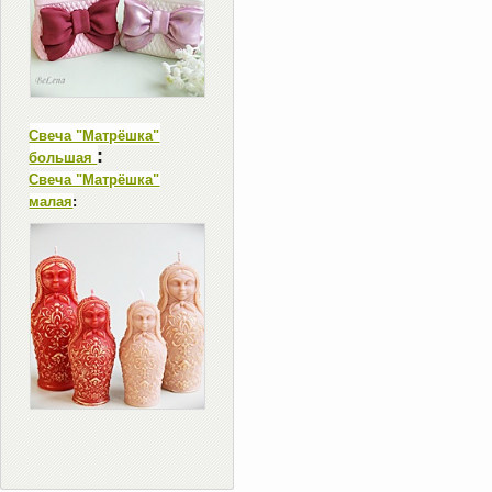
Свеча "Матрёшка"
:
большая
Свеча "Матрёшка"
малая
: