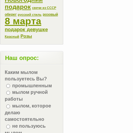
подарок
свечи из СССР
оберег
розовый
русский стиль
8 марта
подарок девушке
Розы
Красный
Наш опрос:
Каким мылом
пользуетесь Вы?
промышленным
мылом ручной
работы
мылом, которое
делаю
самостоятельно
не пользуюсь
мылом