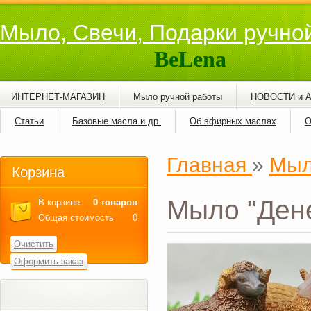
Мыло, Свечи, Подарки ручно
BeLena
ИНТЕРНЕТ-МАГАЗИН
Мыло ручной работы
НОВОСТИ и 
Статьи
Базовые масла и др.
Об эфирных маслах
О
Главная
»
Мыл
Корзина
Мыло "Дене
В корзине
0 товаров
Общая стоимость
0
Очистить
Оформить заказ