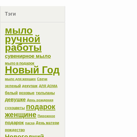
Тэги
мыло
ручной
работы
сувенирное мыло
мыло в подарок
Новый Год
мыло для женщин
Свечи
зеленый
декупаж
ДЛЯ ДОМА
белый
розовые
тюльпаны
девушке
День рождения
подарок
сухоцветы
женщине
Пирожное
подарок
День матери
пасха
рождество
Новогодний