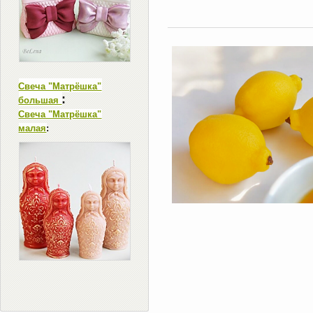
Свеча "Матрёшка"
:
большая
Свеча "Матрёшка"
малая
: