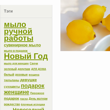
Тэги
мыло
ручной
работы
сувенирное мыло
мыло в подарок
Новый Год
мыло для женщин
Свечи
зеленый
декупаж
ДЛЯ ДОМА
белый
розовые
вощина
девушке
тюльпаны
подарок
сухоцветы
женщине
Пирожное
подарок
День матери
пасха
рождество
ёлочные игрушки
Новогодний