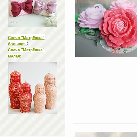
Свеча "Матрёшка"
:
большая
Свеча "Матрёшка"
малая
: