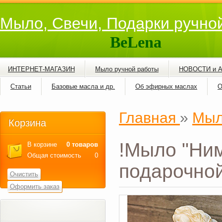
Мыло, Свечи, Подарки ручно
BeLena
ИНТЕРНЕТ-МАГАЗИН
Мыло ручной работы
НОВОСТИ и 
Статьи
Базовые масла и др.
Об эфирных маслах
О
Главная
»
Мыл
Корзина
!Мыло "Ним
В корзине
0 товаров
Общая стоимость
0
подарочной
Очистить
Оформить заказ