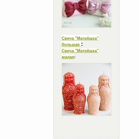
Свеча "Матрёшка"
:
большая
Свеча "Матрёшка"
малая
: