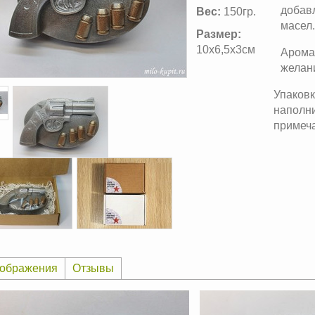
добав
Вес:
150гр.
масел.
Размер:
10х6,5х3см
Арома
желани
Упаковк
наполни
примеча
ображения
Отзывы