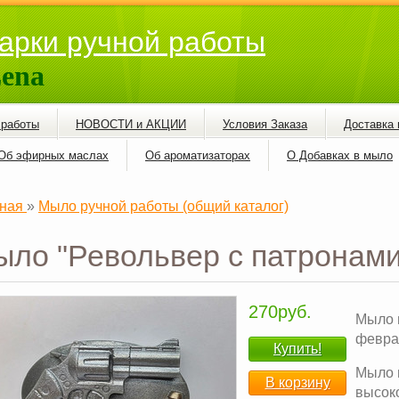
арки ручной работы
ena
 работы
НОВОСТИ и АКЦИИ
Условия Заказа
Доставка 
Об эфирных маслах
Об ароматизаторах
О Добавках в мыло
ная
»
Мыло ручной работы (общий каталог)
ло "Револьвер с патронами
270руб.
Мыло 
февра
Купить!
Мыло 
В корзину
высок