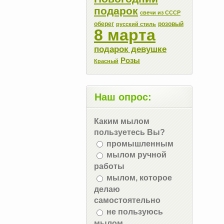
подарок
свечи из СССР
оберег
розовый
русский стиль
8 марта
подарок девушке
Розы
Красный
Наш опрос:
Каким мылом
пользуетесь Вы?
промышленным
мылом ручной
работы
мылом, которое
делаю
самостоятельно
не пользуюсь
мылом