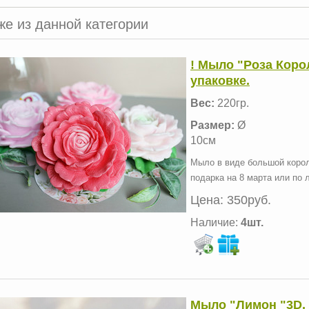
же из данной категории
! Мыло "Роза Коро
упаковке.
Вес:
220гр.
Размер:
Ø
10см
Мыло в виде большой корол
подарка на 8 марта или по 
Цена:
350руб.
Наличие:
4шт.
Мыло "Лимон "3D, 