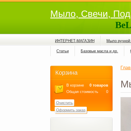
Мыло, Свечи, Под
BeL
ИНТЕРНЕТ-МАГАЗИН
Мыло ручной
Статьи
Базовые масла и др.
Глав
Корзина
Мы
В корзине
0 товаров
Общая стоимость
0
Очистить
Оформить заказ