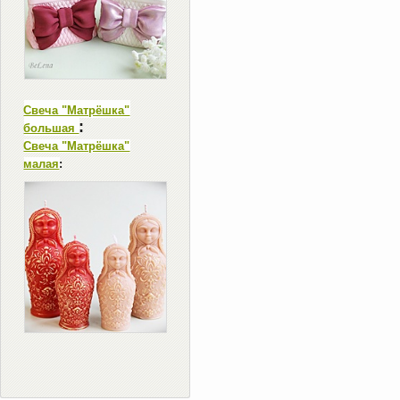
Свеча "Матрёшка"
:
большая
Свеча "Матрёшка"
малая
: