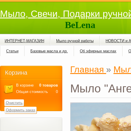
Мыло, Свечи, Подарки ручно
BeLena
ИНТЕРНЕТ-МАГАЗИН
Мыло ручной работы
НОВОСТИ и 
Статьи
Базовые масла и др.
Об эфирных маслах
О
Главная
»
Мыл
Корзина
Мыло "Анге
В корзине
0 товаров
Общая стоимость
0
Очистить
Оформить заказ