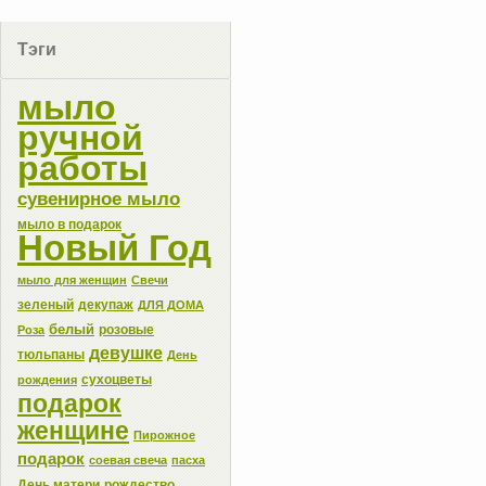
Тэги
мыло
ручной
работы
сувенирное мыло
мыло в подарок
Новый Год
мыло для женщин
Свечи
зеленый
декупаж
ДЛЯ ДОМА
белый
розовые
Роза
девушке
тюльпаны
День
сухоцветы
рождения
подарок
женщине
Пирожное
подарок
соевая свеча
пасха
День матери
рождество