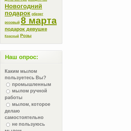
Новогодний
подарок
оберег
8 марта
розовый
подарок девушке
Розы
Красный
Наш опрос:
Каким мылом
пользуетесь Вы?
промышленным
мылом ручной
работы
мылом, которое
делаю
самостоятельно
не пользуюсь
мылом