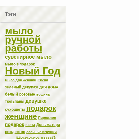
Тэги
мыло
ручной
работы
сувенирное мыло
мыло в подарок
Новый Год
мыло для женщин
Свечи
зеленый
декупаж
ДЛЯ ДОМА
белый
розовые
вощина
девушке
тюльпаны
подарок
сухоцветы
женщине
Пирожное
подарок
День матери
пасха
рождество
ёлочные игрушки
Новогодний