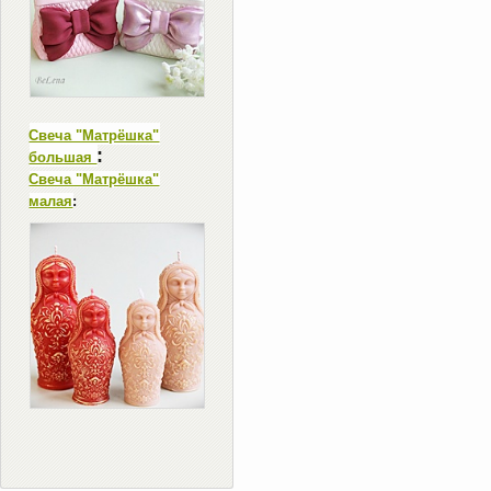
Свеча "Матрёшка"
:
большая
Свеча "Матрёшка"
малая
: