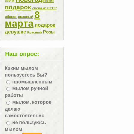
свечи
подарок
свечи из СССР
8
оберег
розовый
марта
подарок
девушке
Розы
Красный
Наш опрос:
Каким мылом
пользуетесь Вы?
промышленным
мылом ручной
работы
мылом, которое
делаю
самостоятельно
не пользуюсь
мылом