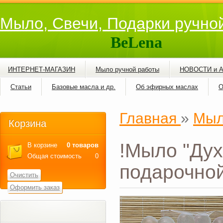
Мыло, Свечи, Подарки ручно
BeLena
ИНТЕРНЕТ-МАГАЗИН
Мыло ручной работы
НОВОСТИ и 
Статьи
Базовые масла и др.
Об эфирных маслах
О
Главная
»
Мыл
Корзина
!Мыло "Дух
В корзине
0 товаров
Общая стоимость
0
подарочной
Очистить
Оформить заказ