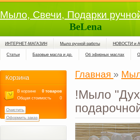
Мыло, Свечи, Подарки ручно
BeLena
ИНТЕРНЕТ-МАГАЗИН
Мыло ручной работы
НОВОСТИ и 
Статьи
Базовые масла и др.
Об эфирных маслах
О
Главная
»
Мыл
Корзина
!Мыло "Дух
В корзине
0 товаров
Общая стоимость
0
подарочной
Очистить
Оформить заказ