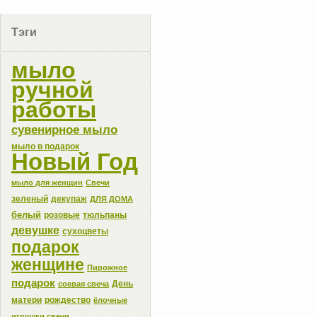
Тэги
мыло
ручной
работы
сувенирное мыло
мыло в подарок
Новый Год
мыло для женщин
Свечи
зеленый
декупаж
ДЛЯ ДОМА
белый
розовые
тюльпаны
девушке
сухоцветы
подарок
женщине
Пирожное
подарок
День
соевая свеча
матери
рождество
ёлочные
игрушки свечи