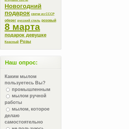
Новогодний
подарок
свечи из СССР
оберег
розовый
русский стиль
8 марта
подарок девушке
Розы
Красный
Наш опрос:
Каким мылом
пользуетесь Вы?
промышленным
мылом ручной
работы
мылом, которое
делаю
самостоятельно
не пользуюсь