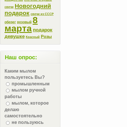
Новогодний
свечи
подарок
свечи из СССР
8
оберег
розовый
марта
подарок
девушке
Розы
Красный
Наш опрос:
Каким мылом
пользуетесь Вы?
промышленным
мылом ручной
работы
мылом, которое
делаю
самостоятельно
не пользуюсь