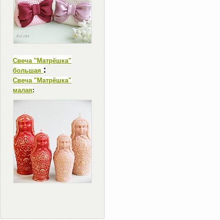
Свеча "Матрёшка"
:
большая
Свеча "Матрёшка"
малая
: