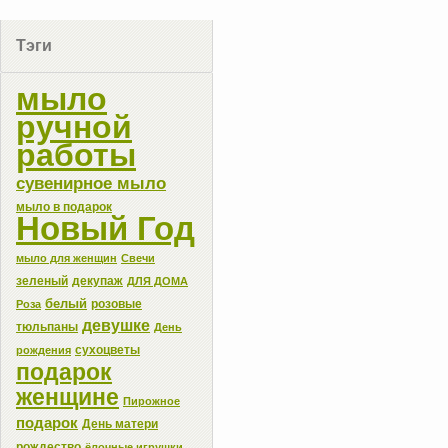
Тэги
мыло
ручной
работы
сувенирное мыло
мыло в подарок
Новый Год
мыло для женщин
Свечи
зеленый
декупаж
ДЛЯ ДОМА
белый
розовые
Роза
девушке
тюльпаны
День
сухоцветы
рождения
подарок
женщине
Пирожное
подарок
День матери
рождество
ёлочные игрушки