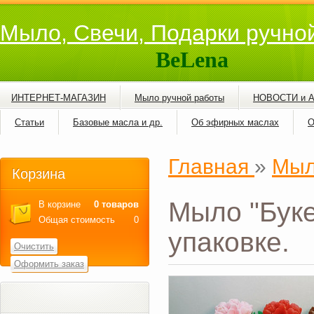
Мыло, Свечи, Подарки ручно
BeLena
ИНТЕРНЕТ-МАГАЗИН
Мыло ручной работы
НОВОСТИ и 
Статьи
Базовые масла и др.
Об эфирных маслах
О
Главная
»
Мыл
Корзина
Мыло "Буке
В корзине
0 товаров
Общая стоимость
0
упаковке.
Очистить
Оформить заказ