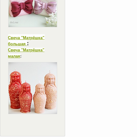
Свеча "Матрёшка"
:
большая
Свеча "Матрёшка"
малая
: