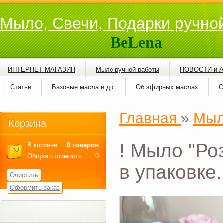
Мыло, Свечи, Подарки ручно
BeLena
ИНТЕРНЕТ-МАГАЗИН
Мыло ручной работы
НОВОСТИ и 
Статьи
Базовые масла и др.
Об эфирных маслах
О
Главная
»
Мыл
Корзина
! Мыло "Ро
В корзине
0 товаров
Общая стоимость
0
в упаковке.
Очистить
Оформить заказ