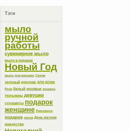
Тэги
мыло
ручной
работы
сувенирное мыло
мыло в подарок
Новый Год
мыло для женщин
Свечи
зеленый
декупаж
ДЛЯ ДОМА
белый
розовые
Роза
вощина
девушке
тюльпаны
подарок
сухоцветы
женщине
Пирожное
подарок
День матери
пасха
рождество
Новогодний