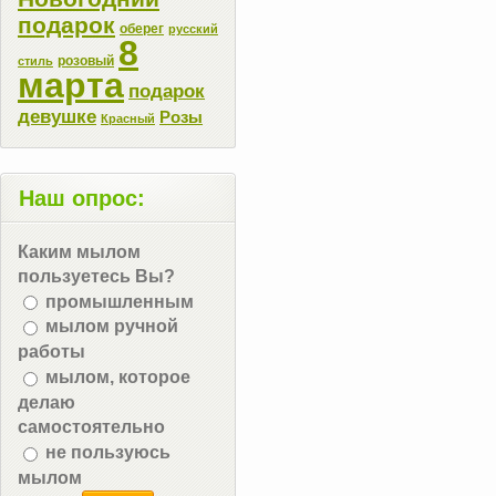
подарок
оберег
русский
8
розовый
стиль
марта
подарок
девушке
Розы
Красный
Наш опрос:
Каким мылом
пользуетесь Вы?
промышленным
мылом ручной
работы
мылом, которое
делаю
самостоятельно
не пользуюсь
мылом