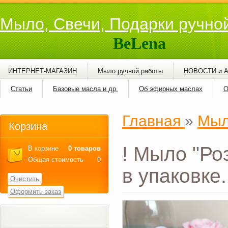
Мыло, Свечи, Подарки ручно
BeLena
ИНТЕРНЕТ-МАГАЗИН
Мыло ручной работы
НОВОСТИ и 
Статьи
Базовые масла и др.
Об эфирных маслах
О
Главная
»
Мыл
Корзина
! Мыло "Ро
В корзине
0 товаров
Общая стоимость
0
в упаковке.
Очистить
Оформить заказ