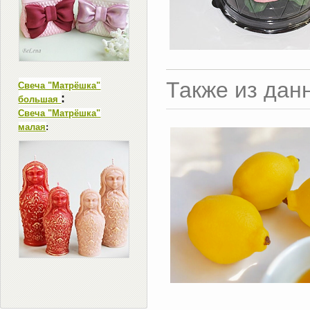
Также из дан
Свеча "Матрёшка"
:
большая
Свеча "Матрёшка"
малая
: