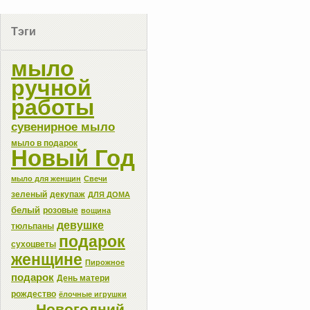
Тэги
мыло
ручной
работы
сувенирное мыло
мыло в подарок
Новый Год
мыло для женщин
Свечи
зеленый
декупаж
ДЛЯ ДОМА
белый
розовые
вощина
девушке
тюльпаны
подарок
сухоцветы
женщине
Пирожное
подарок
День матери
рождество
ёлочные игрушки
Новогодний