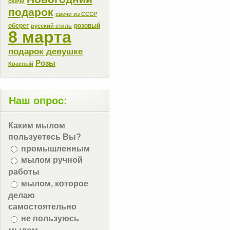
свечи
подарок
свечи из СССР
оберег
розовый
русский стиль
8 марта
подарок девушке
Розы
Красный
Наш опрос:
Каким мылом
пользуетесь Вы?
промышленным
мылом ручной
работы
мылом, которое
делаю
самостоятельно
не пользуюсь