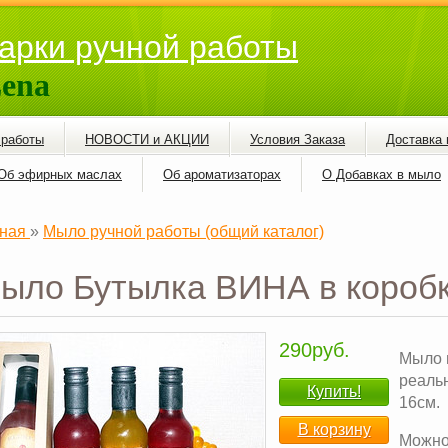
арки ручной работы
ena
 работы
НОВОСТИ и АКЦИИ
Условия Заказа
Доставка 
Об эфирных маслах
Об ароматизаторах
О Добавках в мыло
ная
»
Мыло ручной работы (общий каталог)
ыло Бутылка ВИНА в коробк
290руб.
Мыло 
реаль
Купить!
16см.
В корзину
Можно 