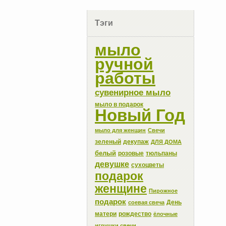
Тэги
мыло
ручной
работы
сувенирное мыло
мыло в подарок
Новый Год
мыло для женщин
Свечи
зеленый
декупаж
ДЛЯ ДОМА
белый
розовые
тюльпаны
девушке
сухоцветы
подарок
женщине
Пирожное
подарок
День
соевая свеча
матери
рождество
ёлочные
игрушки свечи