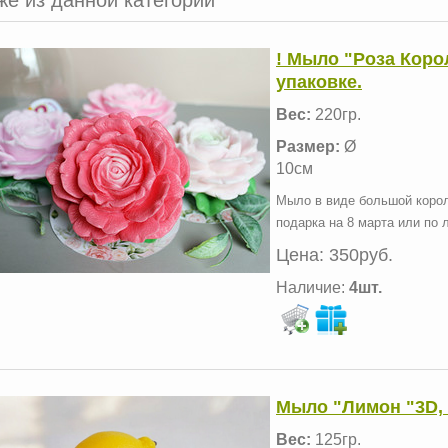
! Мыло "Роза Коро
упаковке.
Вес:
220гр.
Размер:
Ø
10см
Мыло в виде большой корол
подарка на 8 марта или по 
Цена:
350руб.
Наличие:
4шт.
Мыло "Лимон "3D, 
Вес:
125гр.