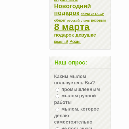
Новогодний
подарок
свечи из СССР
оберег
розовый
русский стиль
8 марта
подарок девушке
Розы
Красный
Наш опрос:
Каким мылом
пользуетесь Вы?
промышленным
мылом ручной
работы
мылом, которое
делаю
самостоятельно
не пользуюсь