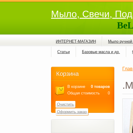
Мыло, Свечи, Под
BeL
ИНТЕРНЕТ-МАГАЗИН
Мыло ручной
Статьи
Базовые масла и др.
Глав
Корзина
.М
В корзине
0 товаров
Общая стоимость
0
Очистить
Оформить заказ