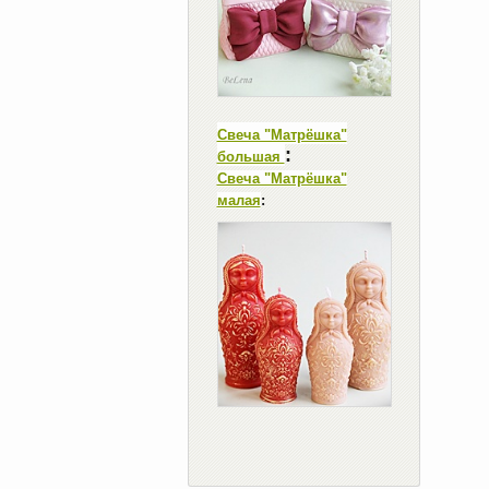
Свеча "Матрёшка"
:
большая
Свеча "Матрёшка"
малая
: