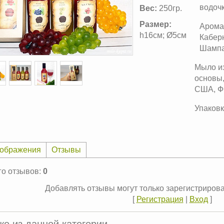
водочк
Вес:
250гр.
Размер:
Аромат
h16см; Ø5см
Каберн
Шампан
Мыло из
основы,
США, Ф
Упаковк
ображения
Отзывы
го отзывов
:
0
Добавлять отзывы могут только зарегистриров
[
Регистрация
|
Вход
]
же из данной категории